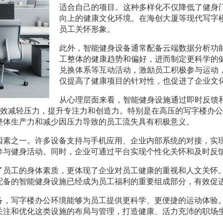
适合自己的项目。这种多样化不仅降低了健身
向上的健康文化环境。在海创大厦等现代写字
员工关怀形象。
此外，智能健身设备通常配备云端数据分析功
工整体的健康趋势和偏好，进而制定更科学的
兑换体系等互动活动，激励员工积极参与运动
仅提高了健康项目的针对性，也促进了企业文
从心理层面来看，智能健身设施通过即时反馈
有效减轻压力，提升专注力和创造力。特别是在高压的写字楼办
整体生产力和减少因压力导致的员工流失具有积极意义。
因素之一。许多设备支持与手机应用、企业内部系统的对接，实
参与健身活动。同时，企业可通过平台实现个性化关怀和及时反
了员工的身体素质，更体现了企业对员工健康的重视和人文关怀
配备的智能健身设施已经成为员工福利的重要组成部分，有效促
备，写字楼办公环境能够为员工提供更科学、更便捷的运动体验
关注和优化这类设施的布局与管理，打造健康、活力充沛的职场