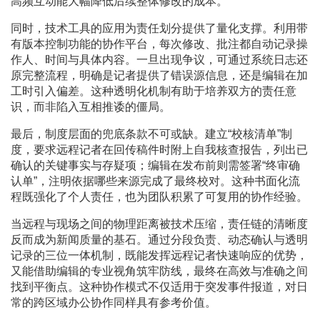
高频互动能大幅降低后续整体修改的成本。
同时，技术工具的应用为责任划分提供了量化支撑。利用带
有版本控制功能的协作平台，每次修改、批注都自动记录操
作人、时间与具体内容。一旦出现争议，可通过系统日志还
原完整流程，明确是记者提供了错误源信息，还是编辑在加
工时引入偏差。这种透明化机制有助于培养双方的责任意
识，而非陷入互相推诿的僵局。
最后，制度层面的兜底条款不可或缺。建立“校核清单”制
度，要求远程记者在回传稿件时附上自我核查报告，列出已
确认的关键事实与存疑项；编辑在发布前则需签署“终审确
认单”，注明依据哪些来源完成了最终校对。这种书面化流
程既强化了个人责任，也为团队积累了可复用的协作经验。
当远程与现场之间的物理距离被技术压缩，责任链的清晰度
反而成为新闻质量的基石。通过分段负责、动态确认与透明
记录的三位一体机制，既能发挥远程记者快速响应的优势，
又能借助编辑的专业视角筑牢防线，最终在高效与准确之间
找到平衡点。这种协作模式不仅适用于突发事件报道，对日
常的跨区域办公协作同样具有参考价值。