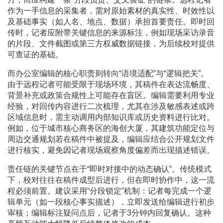
作为一手信息的采集者，需对原始素材的真实性、时效性以
及基础事实（如人名、地点、数据）承担首要责任。即时回
传时，记者应附带关键信息的来源标注，例如现场采访录音
的片段、文件截图或第三方权威数据链接，为后续校对提供
可查证的基础。
而办公室编辑的核心职责则转向“语境适配”与“逻辑把关”。
由于远程记者可能受限于现场环境，其稿件在表达流畅度、
背景补充或政策合规性上可能存在盲区。编辑需要利用专业
经验，对回传内容进行二次梳理，尤其在涉及敏感表述或跨
区域信息时，需主动调用内部知识库或历史资料进行比对。
例如，位于城市核心商务区的海创大厦，其建筑功能定位与
周边交通规划若在稿件中被提及，编辑应结合公开规划文件
进行核实，避免因记者现场观察角度偏差而出现描述错误。
责任链的关键节点在于“即时对接中的动态确认”。传统模式
下，校对往往在稿件成型后进行，但在即时协作中，这一流
程必须前置。建议采用“分段锁定”机制：记者每完成一个逻
辑单元（如一段核心事实描述），立即发送给编辑进行初步
审核；编辑标注疑问点后，记者于3分钟内回复确认。这种